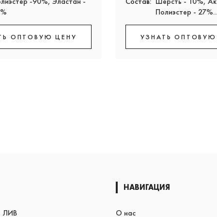
лиэстер -90%, Эластан -
Состав:
Шерсть - 10%, Ак
0%
Полиэстер - 27%..
ТЬ ОПТОВУЮ ЦЕНУ
УЗНАТЬ ОПТОВУЮ
НАВИГАЦИЯ
я ЛИВ
О нас