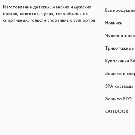
Изготовление детских, женских и мужских
Вся продукци
носков, колготок, чулок, гетр обычных и
спортивных, гольф и спортивных суппортов
Новинки
Чулочно-носо
Трикотажные 
Купальники S
Защита и спо
SPA костюмы
Защита SZG
OUTDOOR