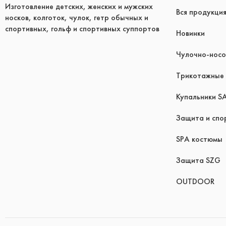
Изготовление детских, женских и мужских
Вся продукци
носков, колготок, чулок, гетр обычных и
спортивных, гольф и спортивных суппортов
Новинки
Чулочно-носо
Трикотажные 
Купальники S
Защита и спо
SPA костюмы
Защита SZG
OUTDOOR