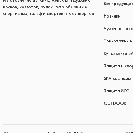
Изготовление детских, женских и мужских
Вся продукци
носков, колготок, чулок, гетр обычных и
спортивных, гольф и спортивных суппортов
Новинки
Чулочно-носо
Трикотажные 
Купальники S
Защита и спо
SPA костюмы
Защита SZG
OUTDOOR